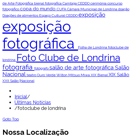
de Arte Fotográfica
bienal fotografica
Camboja
CEDDO
cerimônia
concurso
copa do mundo
fotográfico
CUFA
Câmara Municipal de Londrina
doação
exposição
Doações de alimentos
Espaço Cultural CEDDO
exposição
fotográfica
Folha de Londrina
fotoclube de
Foto Clube de Londrina
londrina
fotografia
salão de arte fotográfica
Salão
fotógrafo
Nacional
XIX Salão
teatro Ouro Verde
Wilton Mitsuo Miwa
XIX Bienal
XXII Salão |Nacional
Inicial
/
Últimas Notícias
/
fotoclube de londrina
Goto Top
Nossa Localização