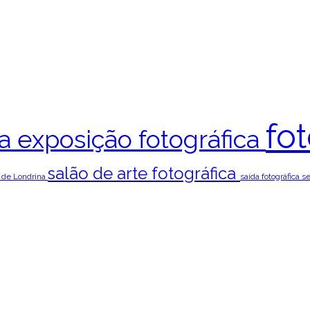
fo
ta
exposição fotográfica
salão de arte fotográfica
 de Londrina
saída fotográfica
se